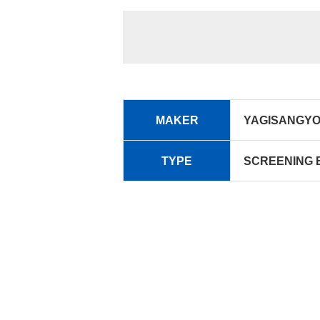
MAKER
YAGISANGY
TYPE
SCREENING B